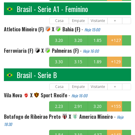
Brasil - Serie A1 - Feminino
Casa
Empate
Visitante
+
Atletico Mineiro (F)
X
Bahia (F)
-
Hoje 15:00
3.20
3.20
1.85
+127
Ferroviaria (F)
X
Palmeiras (F)
-
Hoje 16:00
3.30
3.15
1.89
+129
Brasil - Serie B
Casa
Empate
Visitante
+
Vila Nova
X
Sport Recife
-
Hoje 16:00
2.23
2.91
3.20
+155
Botafogo de Ribeirao Preto
X
America Mineiro
-
Hoje
18:30
1.84
3.10
4.37
+143