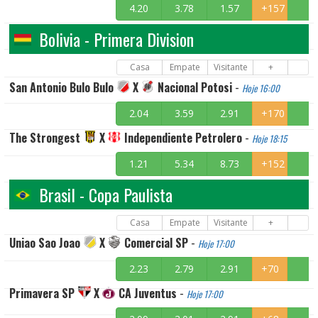
4.20
3.78
1.57
+157
Bolivia - Primera Division
Casa
Empate
Visitante
+
San Antonio Bulo Bulo
X
Nacional Potosi
-
Hoje 16:00
2.04
3.59
2.91
+170
The Strongest
X
Independiente Petrolero
-
Hoje 18:15
1.21
5.34
8.73
+152
Brasil - Copa Paulista
Casa
Empate
Visitante
+
Uniao Sao Joao
X
Comercial SP
-
Hoje 17:00
2.23
2.79
2.91
+70
Primavera SP
X
CA Juventus
-
Hoje 17:00