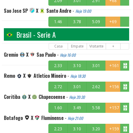
2.09
3.01
2.91
+68
Sao Jose SP
X
Santo Andre
-
Hoje 19:00
1.46
3.78
5.09
+69
Brasil - Serie A
Casa
Empate
Visitante
+
Gremio
X
Sao Paulo
-
Hoje 16:00
2.33
3.10
3.01
+161
Remo
X
Atletico Mineiro
-
Hoje 18:30
2.72
3.01
2.62
+156
Coritiba
X
Chapecoense
-
Hoje 20:30
1.60
3.49
5.58
+157
Botafogo
X
Fluminense
-
Hoje 21:00
2.23
3.10
3.20
+159