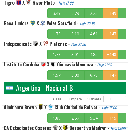
Tigre
X
River Plate
-
Hoje 17:00
3.49
2.79
2.23
+149
Boca Juniors
X
Velez Sarsfield
-
Hoje 19:15
1.78
3.10
4.61
+147
Independiente
X
Platense
-
Hoje 21:30
1.78
3.01
4.85
+148
Instituto Cordoba
X
Gimnasia Mendoza
-
Hoje 21:30
1.57
3.30
6.79
+147
Argentina - Nacional B
Casa
Empate
Visitante
+
Almirante Brown
X
Club Ciudad de Bolivar
-
Hoje 15:00
1.89
2.67
5.34
+115
CA Estudiantes Caseros
X
Desportivo Madryn
-
Hoje 15:00