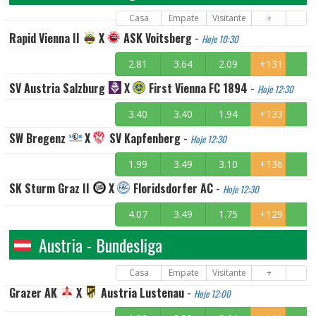
Casa
Empate
Visitante
+
Rapid Vienna II
X
ASK Voitsberg
-
Hoje 10:30
2.81
3.64
2.09
+131
SV Austria Salzburg
X
First Vienna FC 1894
-
Hoje 12:30
3.40
3.40
1.94
+133
SW Bregenz
X
SV Kapfenberg
-
Hoje 12:30
1.99
3.49
3.10
+136
SK Sturm Graz II
X
Floridsdorfer AC
-
Hoje 12:30
4.07
3.49
1.75
+129
Austria - Bundesliga
Casa
Empate
Visitante
+
Grazer AK
X
Austria Lustenau
-
Hoje 12:00