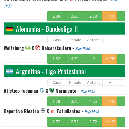
11:30
2.38
3.20
2.38
+159
Alemanha - Bundesliga II
Casa
Empate
Visitante
+
Wolfsburg
X
Kaiserslautern
-
Hoje 15:30
1.52
4.20
4.61
+159
Argentina - Liga Profesional
Casa
Empate
Visitante
+
Atletico Tucuman
X
Sarmiento
-
Hoje 14:45
1.78
3.15
4.85
+146
Deportivo Riestra
X
Estudiantes
-
Hoje 14:45
2.72
2.72
2.72
+143