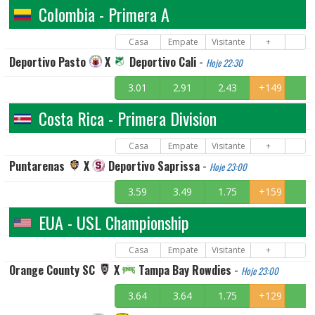
Colombia - Primera A
Casa
Empate
Visitante
+
Deportivo Pasto
X
Deportivo Cali
-
Hoje 22:30
3.01
2.91
2.43
+149
Costa Rica - Primera Division
Casa
Empate
Visitante
+
Puntarenas
X
Deportivo Saprissa
-
Hoje 23:00
3.59
3.49
1.75
+159
EUA - USL Championship
Casa
Empate
Visitante
+
Orange County SC
X
Tampa Bay Rowdies
-
Hoje 23:00
3.64
3.64
1.75
+129