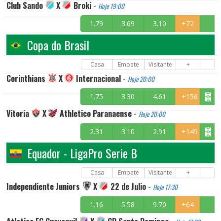
Club Sando
X
Broki
-
Hoje 19:00
1.79
3.69
3.10
+72
Copa do Brasil
Casa
Empate
Visitante
+
Corinthians
X
Internacional
-
Hoje 20:00
1.75
3.30
4.61
+156
Vitoria
X
Athletico Paranaense
-
Hoje 20:00
2.31
3.10
2.91
+149
Equador - LigaPro Serie B
Casa
Empate
Visitante
+
Independiente Juniors
X
22 de Julio
-
Hoje 17:30
1.16
5.58
9.70
+64