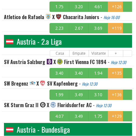
1.75
3.20
4.61
+126
Atletico de Rafaela
X
Chacarita Juniors
-
Hoje 16:00
2.23
2.67
3.69
+119
Austria - 2.a Liga
Casa
Empate
Visitante
+
SV Austria Salzburg
X
First Vienna FC 1894
-
Hoje 12:30
3.40
3.40
1.94
+135
SW Bregenz
X
SV Kapfenberg
-
Hoje 12:30
1.99
3.49
3.10
+136
SK Sturm Graz II
X
Floridsdorfer AC
-
Hoje 12:30
4.07
3.49
1.75
+129
Austria - Bundesliga