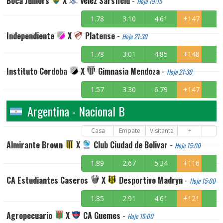
Boca Juniors
X
Velez Sarsfield
-
Hoje 19:15
1.78
3.10
4.61
+147
Independiente
X
Platense
-
Hoje 21:30
1.78
3.01
4.85
+148
Instituto Cordoba
X
Gimnasia Mendoza
-
Hoje 21:30
1.57
3.30
6.79
+147
Argentina - Nacional B
Casa
Empate
Visitante
+
Almirante Brown
X
Club Ciudad de Bolivar
-
Hoje 15:00
1.89
2.67
5.34
+116
CA Estudiantes Caseros
X
Desportivo Madryn
-
Hoje 15:00
1.85
2.91
4.61
+121
Agropecuario
X
CA Guemes
-
Hoje 15:00