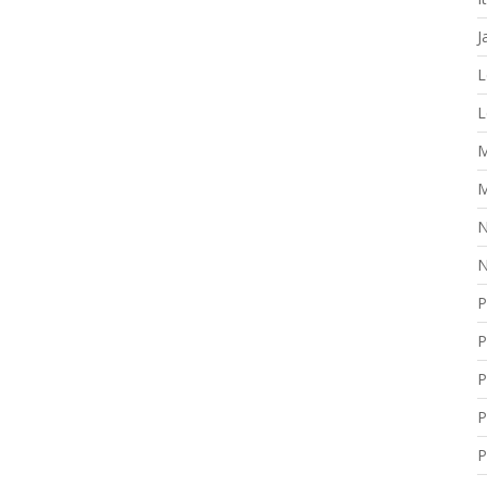
J
L
L
M
M
N
N
P
P
P
P
P