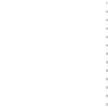
1
A
A
A
A
A
B
B
B
B
B
B
B