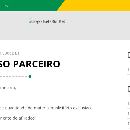
Palpites Online
Acerte nos palpite
TS366BET
SO PARCEIRO
T
a mesmo;
1
 quantidade de material publicitário exclusivo;
1
iente de afiliados;
1