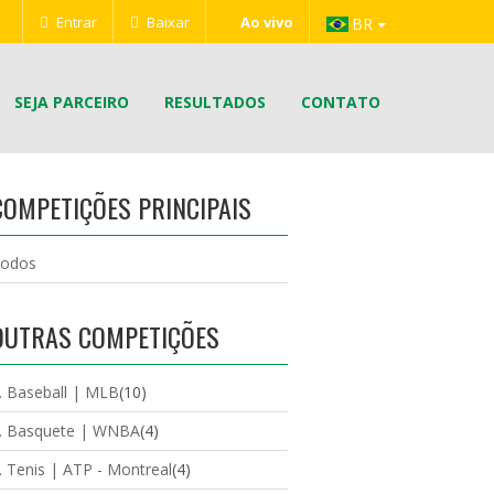
s e ganhe prêmios.
Entrar
Baixar
Ao vivo
BR
SEJA PARCEIRO
RESULTADOS
CONTATO
COMPETIÇÕES PRINCIPAIS
odos
OUTRAS COMPETIÇÕES
. Baseball | MLB
(10)
. Basquete | WNBA
(4)
. Tenis | ATP - Montreal
(4)