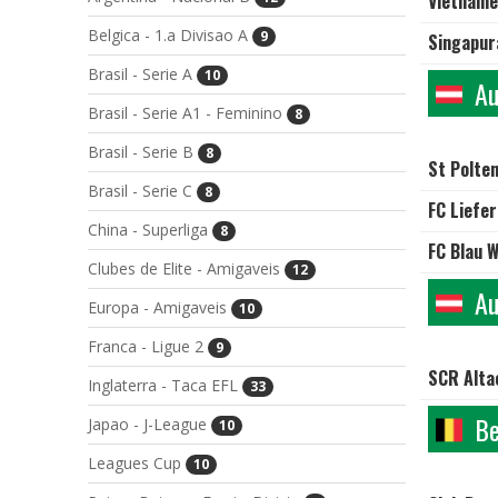
Vietname
Belgica - 1.a Divisao A
9
Singapur
Brasil - Serie A
10
Aus
Brasil - Serie A1 - Feminino
8
Brasil - Serie B
8
St Polte
Brasil - Serie C
8
FC Liefer
China - Superliga
8
FC Blau W
Clubes de Elite - Amigaveis
12
Au
Europa - Amigaveis
10
Franca - Ligue 2
9
SCR Alta
Inglaterra - Taca EFL
33
Bel
Japao - J-League
10
Leagues Cup
10