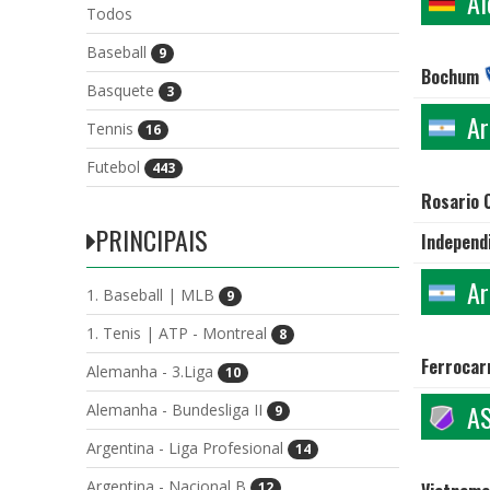
Al
Todos
Baseball
9
Bochum
Basquete
3
Arg
Tennis
16
Futebol
443
Rosario 
PRINCIPAIS
Independ
Ar
1. Baseball | MLB
9
1. Tenis | ATP - Montreal
8
Ferrocarr
Alemanha - 3.Liga
10
AS
Alemanha - Bundesliga II
9
Argentina - Liga Profesional
14
Argentina - Nacional B
12