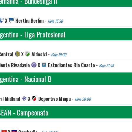
emanha - Bundesliga II
X
Hertha Berlim
-
Hoje 15:30
entina - Liga Profesional
Central
X
Aldosivi
-
Hoje 19:30
iente Rivadavia
X
Estudiantes Rio Cuarto
-
Hoje 21:45
gentina - Nacional B
il Midland
X
Deportivo Maipu
-
Hoje 20:00
EAN - Campeonato