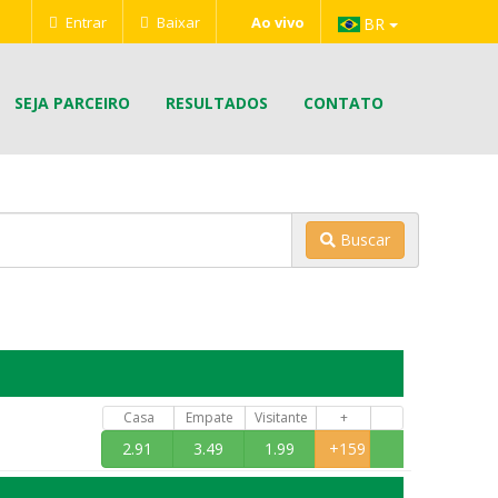
es e ganhe prêmios.
Entrar
Baixar
Ao vivo
BR
SEJA PARCEIRO
RESULTADOS
CONTATO
Buscar
Casa
Empate
Visitante
+
2.91
3.49
1.99
+159